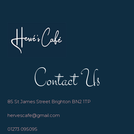
Contact Us
85 St James Street Brighton BN2 1TP
hervescafe@gmail.com
01273 095095