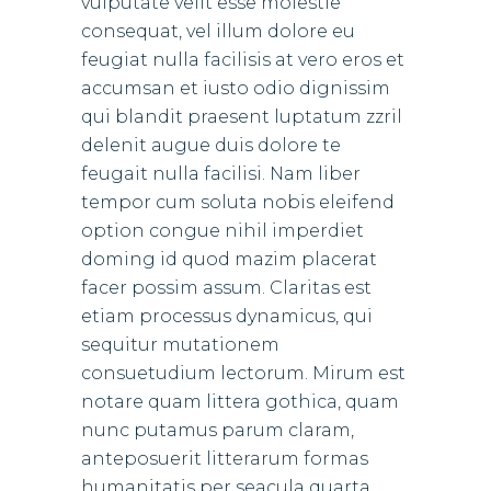
vulputate velit esse molestie
consequat, vel illum dolore eu
feugiat nulla facilisis at vero eros et
accumsan et iusto odio dignissim
qui blandit praesent luptatum zzril
delenit augue duis dolore te
feugait nulla facilisi. Nam liber
tempor cum soluta nobis eleifend
option congue nihil imperdiet
doming id quod mazim placerat
facer possim assum. Claritas est
etiam processus dynamicus, qui
sequitur mutationem
consuetudium lectorum. Mirum est
notare quam littera gothica, quam
nunc putamus parum claram,
anteposuerit litterarum formas
humanitatis per seacula quarta