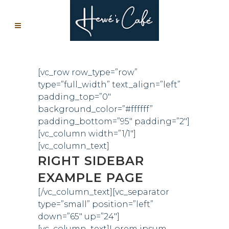
[vc_row row_type=”row”
type=”full_width” text_align=”left”
padding_top=”0″
background_color=”#ffffff”
padding_bottom=”95″ padding=”2″]
[vc_column width=”1/1″]
[vc_column_text]
RIGHT SIDEBAR
EXAMPLE PAGE
[/vc_column_text][vc_separator
type=”small” position=”left”
down=”65″ up=”24″]
[vc_column_text]Lorem ipsum