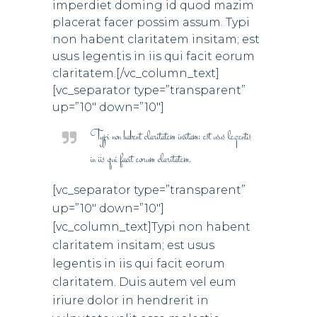
imperdiet doming id quod mazim
placerat facer possim assum. Typi
non habent claritatem insitam; est
usus legentis in iis qui facit eorum
claritatem.[/vc_column_text]
[vc_separator type=”transparent”
up=”10″ down=”10″]
Typi non habent claritatem insitam; est usus legentis
in iis qui facit eorum claritatem.
[vc_separator type=”transparent”
up=”10″ down=”10″]
[vc_column_text]Typi non habent
claritatem insitam; est usus
legentis in iis qui facit eorum
claritatem. Duis autem vel eum
iriure dolor in hendrerit in